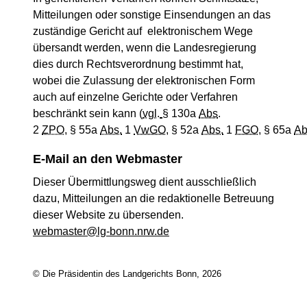
Mitteilungen oder sonstige Einsendungen an das
zuständige Gericht auf elektronischem Wege
übersandt werden, wenn die Landesregierung
dies durch Rechtsverordnung bestimmt hat,
wobei die Zulassung der elektronischen Form
auch auf einzelne Gerichte oder Verfahren
beschränkt sein kann (
vgl
.
§
130a
Abs
.
2
ZPO
,
§
55a
Abs.
1
VwGO
,
§
52a
Abs.
1
FGO
,
§
65a
Ab
E-Mail an den Webmaster
Dieser Übermittlungsweg dient ausschließlich
dazu, Mitteilungen an die redaktionelle Betreuung
dieser Website zu übersenden.
webmaster@lg-bonn.nrw.de
© Die Präsidentin des Landgerichts Bonn, 2026