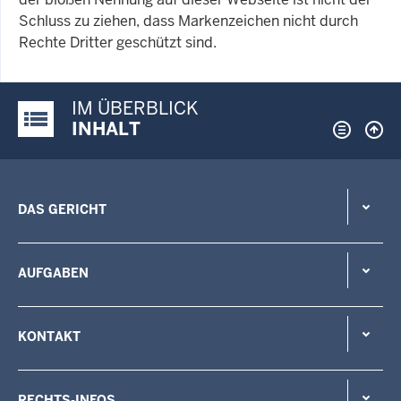
Schluss zu ziehen, dass Markenzeichen nicht durch
Rechte Dritter geschützt sind.
IM ÜBERBLICK
Justiz-Portal im Überblick:
INHALT
DAS GERICHT
AUFGABEN
KONTAKT
RECHTS-INFOS