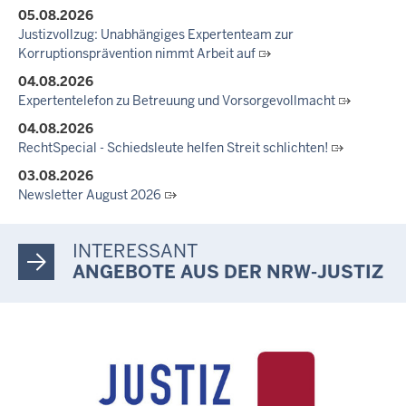
05.08.2026
288 Anwärterinnen und Anwärter des Jahrgangs 2024/2026
Justizvollzug: Unabhängiges Expertenteam zur
der Justizvollzugsschule NRW geehrt
Korruptionsprävention nimmt Arbeit auf
30.06.2026
04.08.2026
RechtSpecial - Schiedsleute helfen Streit schlichten!
Expertentelefon zu Betreuung und Vorsorgevollmacht
04.08.2026
RechtSpecial - Schiedsleute helfen Streit schlichten!
03.08.2026
Newsletter August 2026
27.07.2026
Dein Mut findet Rückhalt: Die Justiz NRW unterstützt
INTERESSANT
Informationskampagne gegen häusliche Gewalt
ANGEBOTE AUS DER NRW-JUSTIZ
10.07.2026
Anerkennung für innovative Suizidpräventionsarbeit: JVA Köln
ausgezeichnet
14.07.2026
Justiz der Zukunft gemeinsam gestalten: Minister Limbach
zieht positive Bilanz des Projekts Zukunftswerkstatt Justiz