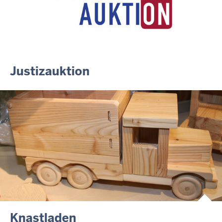
Nordrhein-Westfalen
01.07.2026
Newsletter Juli 2026
30.06.2026
288 Anwärterinnen und Anwärter des Jahrgangs 2024/2026
der Justizvollzugsschule NRW geehrt
Justizauktion
30.06.2026
RechtSpecial - Schiedsleute helfen Streit schlichten!
Knastladen