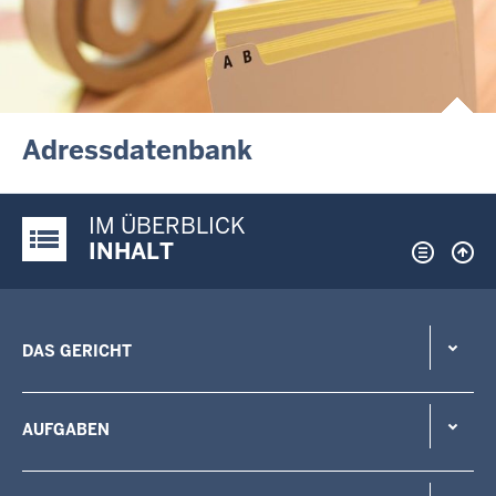
Adressdatenbank
IM ÜBERBLICK
Justiz-Portal im Überblick:
INHALT
DAS GERICHT
AUFGABEN