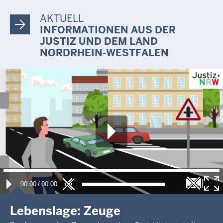
27 KLs 13/24
AKTUELL
Letzte Aktualisierung:
INFORMATIONEN AUS DER
Heute, 17:25 Uhr
JUSTIZ UND DEM LAND
NORDRHEIN-WESTFALEN
00:00
/
00:00
Lebenslage: Zeuge