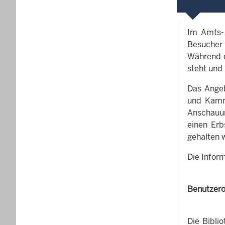
Im Amts- 
Besucher 
Während d
steht und
Das Angeb
und Kamme
Anschauun
einen Erb
gehalten 
Die Infor
Benutzero
Die Bibli