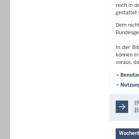
noch in d
gestattet
Dem nicht
Bundesges
In der Bi
können in
voraus, d
Benutz
Nutzun
I
B
Wochen