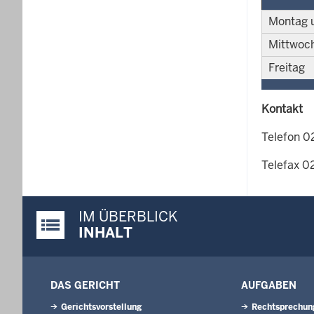
Montag 
Mittwoc
Freitag
Kontakt
Telefon 0
Telefax 0
IM ÜBERBLICK
Justiz-Portal im Überblick:
INHALT
DAS GERICHT
AUFGABEN
Gerichtsvorstellung
Rechtsprechun