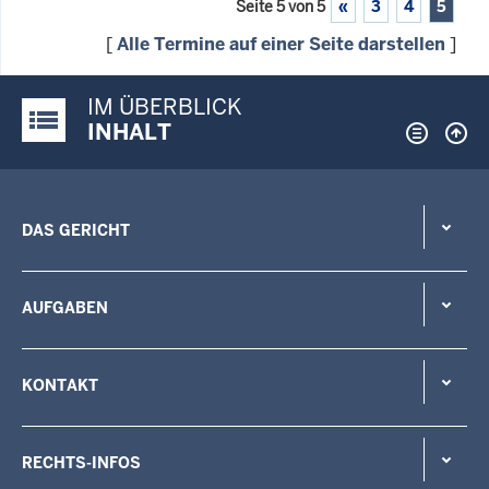
Seite 5 von 5
«
3
4
5
[
Alle Termine auf einer Seite darstellen
]
IM ÜBERBLICK
Justiz-Portal im Überblick:
INHALT
DAS GERICHT
AUFGABEN
KONTAKT
RECHTS-INFOS