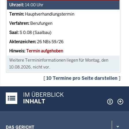
14:00
Uhr
Hauptverhandlungstermin
Berufungen
S 0.08 (Saalbau)
26 NBs 59/26
Termin aufgehoben
Weitere Termininformationen liegen für Montag, den
10.08.2026, nicht vor.
[
10 Termine pro Seite darstellen
]
IM ÜBERBLICK
Justiz-Portal im Überblick:
INHALT
DAS GERICHT