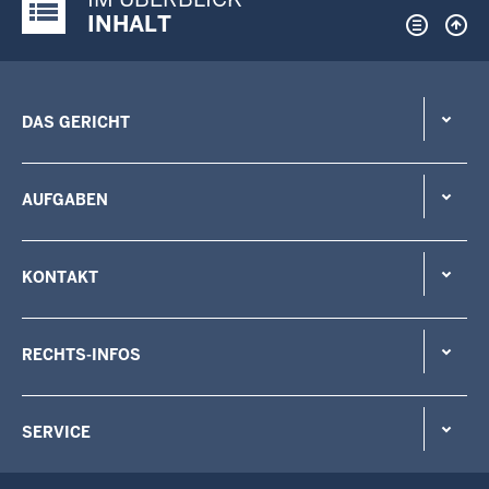
Justiz-Portal im Überblick:
INHALT
DAS GERICHT
AUFGABEN
KONTAKT
RECHTS-INFOS
SERVICE