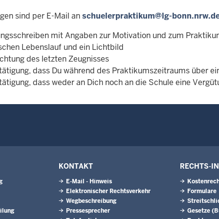
en sind per E-Mail an
schuelerpraktikum@lg-bonn.nrw.d
ngsschreiben mit Angaben zur Motivation und zum Praktik
ischen Lebenslauf und ein Lichtbild
ichtung des letzten Zeugnisses
stätigung, dass Du während des Praktikumszeitraums über ein
tätigung, dass weder an Dich noch an die Schule eine Vergütu
KONTAKT
RECHTS-I
g
E-Mail - Hinweis
Kostenrech
Elektronischer Rechtsverkehr
Formulare
Wegbeschreibung
Streitschl
ilung
Pressesprecher
Gesetze (