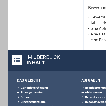
Bewerbung
- Bewerbu
- tabellar
- eine Abl
- eine Be
- eine Bes
IM ÜBERBLICK
Justiz-Portal im Überblick:
INHALT
DAS GERICHT
AUFGABEN
Gerichtsvorstellung
Rechtsprechun
Sitzungstermine
Abteilungen
Presse
Gerichtsbezirk
Eingangskontrolle
Geschäftsverte