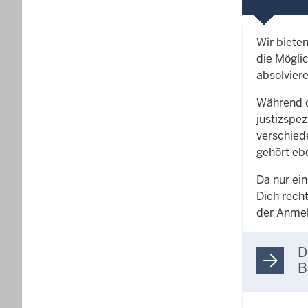
Wir biete
die Möglic
absolviere
Während d
justizspe
verschied
gehört eb
Da nur ei
Dich rech
der Anmel
D
B