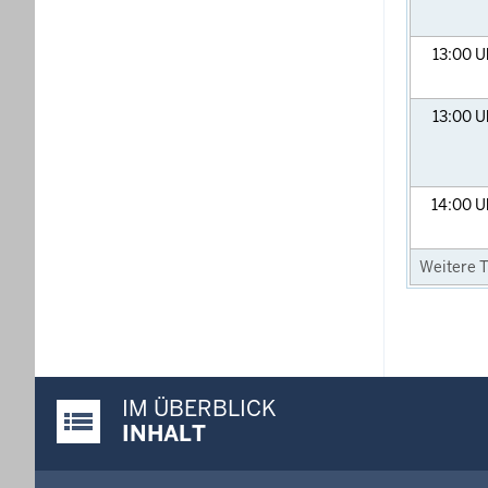
13:00
U
13:00
U
14:00
U
Weitere T
IM ÜBERBLICK
Justiz-Portal im Überblick:
INHALT