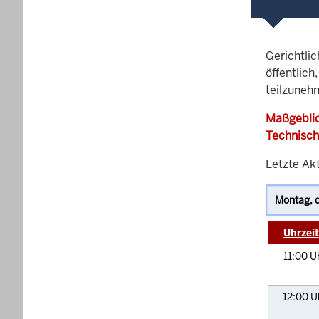
Gerichtli
öffentlich
teilzuneh
Maßgeblic
Technisch
Letzte Akt
Uhrzeit
11:00
U
12:00
U