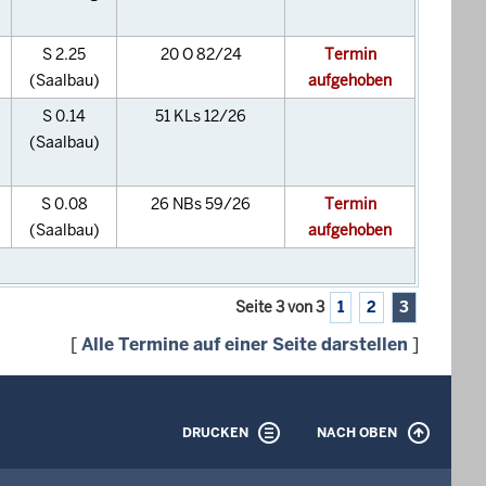
S 2.25
20 O 82/24
Termin
(Saalbau)
aufgehoben
S 0.14
51 KLs 12/26
(Saalbau)
S 0.08
26 NBs 59/26
Termin
(Saalbau)
aufgehoben
Seite 3 von 3
1
2
3
[
Alle Termine auf einer Seite darstellen
]
DRUCKEN
NACH OBEN