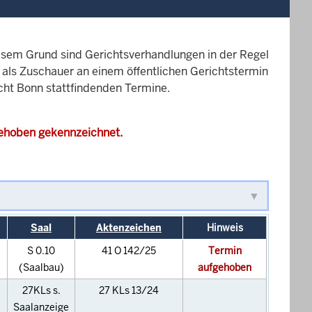
esem Grund sind Gerichtsverhandlungen in der Regel
it als Zuschauer an einem öffentlichen Gerichtstermin
icht Bonn stattfindenden Termine.
gehoben gekennzeichnet.
Saal
Aktenzeichen
Hinweis
S 0.10
41 O 142/25
Termin
(Saalbau)
aufgehoben
27KLs s.
27 KLs 13/24
Saalanzeige