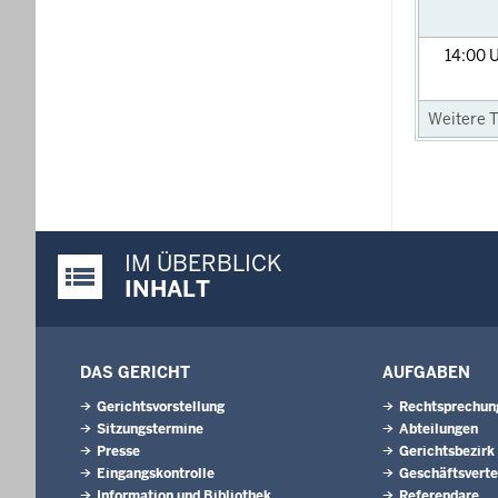
14:00
U
Weitere T
IM ÜBERBLICK
Justiz-Portal im Überblick:
INHALT
DAS GERICHT
AUFGABEN
Gerichtsvorstellung
Rechtsprechun
Sitzungstermine
Abteilungen
Presse
Gerichtsbezirk
Eingangskontrolle
Geschäftsverte
Information und Bibliothek
Referendare