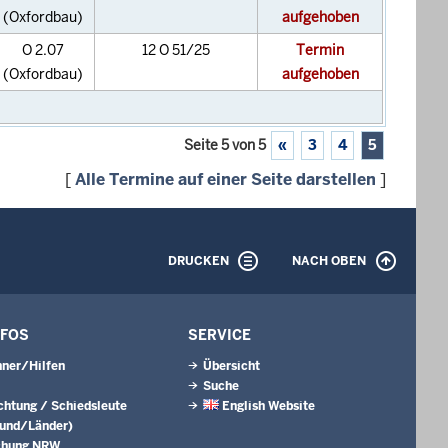
(Oxfordbau)
aufgehoben
O 2.07
12 O 51/25
Termin
(Oxfordbau)
aufgehoben
Seite 5 von 5
«
3
4
5
[
Alle Termine auf einer Seite darstellen
]
DRUCKEN
NACH OBEN
NFOS
SERVICE
ner/Hilfen
Übersicht
Suche
ichtung / Schiedsleute
English Website
Bund/Länder)
chung NRW