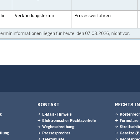
hr
Verkündungstermin
Prozessverfahren
ermininformationen liegen für heute, den 07.08.2026, nicht vor.
KONTAKT
RECHTS-I
g
E-Mail - Hinweis
Kostenrech
Elektronischer Rechtsverkehr
Formulare
Wegbeschreibung
Streitschl
ilung
Pressesprecher
Gesetze (
Telefonliste
Rechtspre