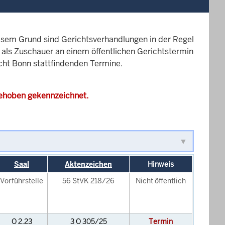
esem Grund sind Gerichtsverhandlungen in der Regel
it als Zuschauer an einem öffentlichen Gerichtstermin
icht Bonn stattfindenden Termine.
gehoben gekennzeichnet.
Saal
Aktenzeichen
Hinweis
Vorführstelle
56 StVK 218/26
Nicht öffentlich
O 2.23
3 O 305/25
Termin