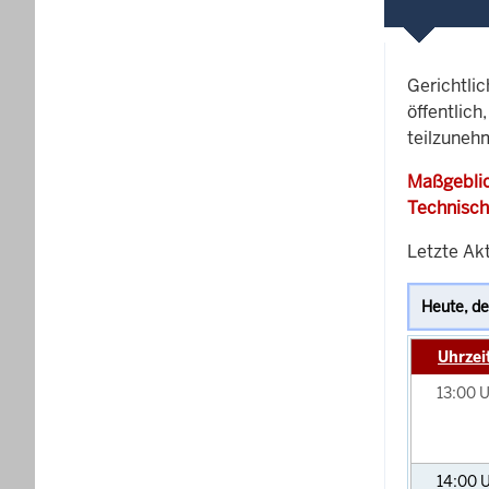
Gerichtli
öffentlich
teilzuneh
Maßgeblic
Technisch
Letzte Akt
Uhrzei
13:00
U
14:00
U