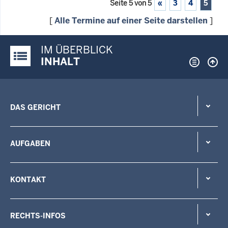
Seite 5 von 5
«
3
4
5
[
Alle Termine auf einer Seite darstellen
]
IM ÜBERBLICK
Justiz-Portal im Überblick:
INHALT
DAS GERICHT
AUFGABEN
KONTAKT
RECHTS-INFOS