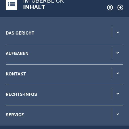
IM ÜBERBLICK
Justiz-Portal im Überblick:
INHALT
DAS GERICHT
AUFGABEN
KONTAKT
RECHTS-INFOS
SERVICE