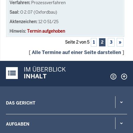
Prozessverfahren
O 2.07 (Oxfordbau)
12 O 51/25
Termin aufgehoben
Seite 2 von 5
1
2
3
»
[
Alle Termine auf einer Seite darstellen
]
IM ÜBERBLICK
Justiz-Portal im Überblick:
INHALT
DAS GERICHT
AUFGABEN