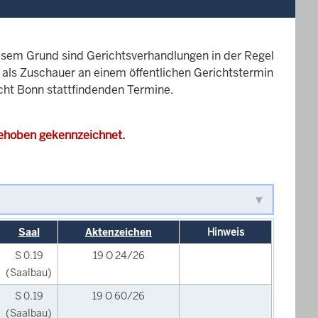
esem Grund sind Gerichtsverhandlungen in der Regel
it als Zuschauer an einem öffentlichen Gerichtstermin
icht Bonn stattfindenden Termine.
gehoben gekennzeichnet.
Saal
Aktenzeichen
Hinweis
S 0.19
19 O 24/26
(Saalbau)
S 0.19
19 O 60/26
(Saalbau)