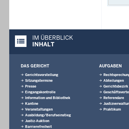
IM ÜBERBLICK
Justiz-Portal im Überblick:
INHALT
DAS GERICHT
AUFGABEN
Gerichtsvorstellung
Rechtsprechun
Sitzungstermine
Abteilungen
Presse
Gerichtsbezirk
Eingangskontrolle
Geschäftsverte
Information und Bibliothek
Referendare
Kantine
Justizverwaltu
Veranstaltungen
Praktikum
Ausbildung/Berufseinstieg
Justiz-Auktion
Barrierefreiheit