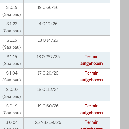
S 0.19
19 O 66/26
(Saalbau)
S 1.23
4 O 19/26
(Saalbau)
S 1.15
13 O 14/26
(Saalbau)
S 1.15
13 O 287/25
Termin
(Saalbau)
aufgehoben
S 1.04
17 O 20/26
Termin
(Saalbau)
aufgehoben
S 0.10
18 O 112/24
(Saalbau)
S 0.19
19 O 60/26
Termin
(Saalbau)
aufgehoben
S 0.04
25 NBs 59/26
Termin