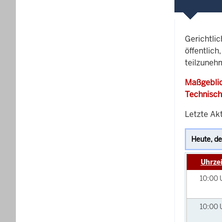
Gerichtli
öffentlich
teilzuneh
Maßgeblic
Technisch
Letzte Akt
Uhrzei
10:00
10:00