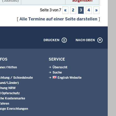
(Saalbau)
aufgehoben
Seite 3 von 7
«
2
3
4
»
[
Alle Termine auf einer Seite darstellen
]
DRUCKEN
NACH OBEN
NFOS
SERVICE
ner/Hilfen
Übersicht
Suche
ichtung / Schiedsleute
English Website
Bund/Länder)
chung NRW
 Opferschutz
che Kostenmarke
fahren
ige Einrichtungen