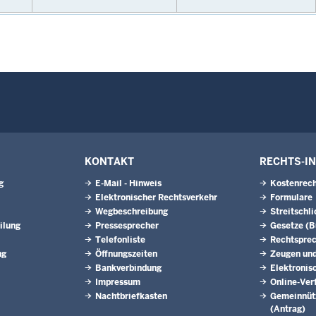
KONTAKT
RECHTS-I
g
E-Mail - Hinweis
Kostenrech
Elektronischer Rechtsverkehr
Formulare
Wegbeschreibung
Streitschl
ilung
Pressesprecher
Gesetze (
Telefonliste
Rechtspre
ng
Öffnungszeiten
Zeugen und
Bankverbindung
Elektronis
Impressum
Online-Ver
Nachtbriefkasten
Gemeinnütz
(Antrag)