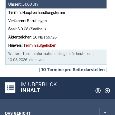
14:00
Uhr
Hauptverhandlungstermin
Berufungen
S 0.08 (Saalbau)
26 NBs 59/26
Termin aufgehoben
Weitere Termininformationen liegen für heute, den
10.08.2026, nicht vor.
[
10 Termine pro Seite darstellen
]
IM ÜBERBLICK
Justiz-Portal im Überblick:
INHALT
DAS GERICHT