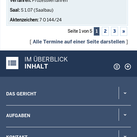
Prozessverfahren
S 1.07 (Saalbau)
7 O 144/24
Seite 1 von 5
1
2
3
»
[
Alle Termine auf einer Seite darstellen
]
IM ÜBERBLICK
Justiz-Portal im Überblick:
INHALT
DAS GERICHT
AUFGABEN