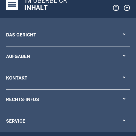
IM ÜBERBLICK
Justiz-Portal im Überblick:
INHALT
DAS GERICHT
AUFGABEN
KONTAKT
RECHTS-INFOS
SERVICE